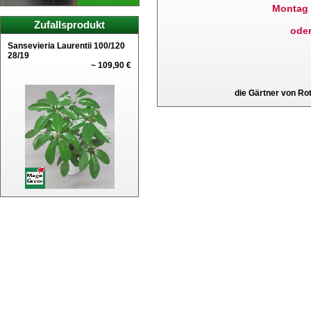
Montag 
Zufallsprodukt
ode
Sansevieria Laurentii 100/120
28/19
~ 109,90 €
die Gärtner von R